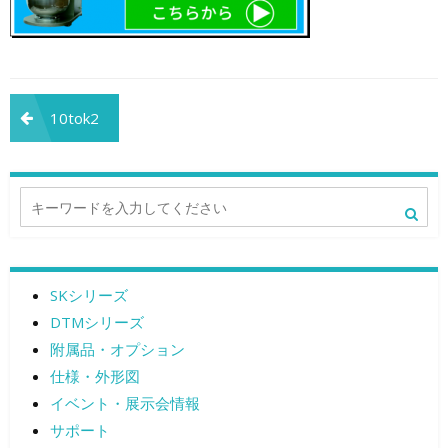
投
10tok2
稿
ナ
ビ
ゲ
SKシリーズ
ー
DTMシリーズ
シ
附属品・オプション
ョ
仕様・外形図
イベント・展示会情報
ン
サポート