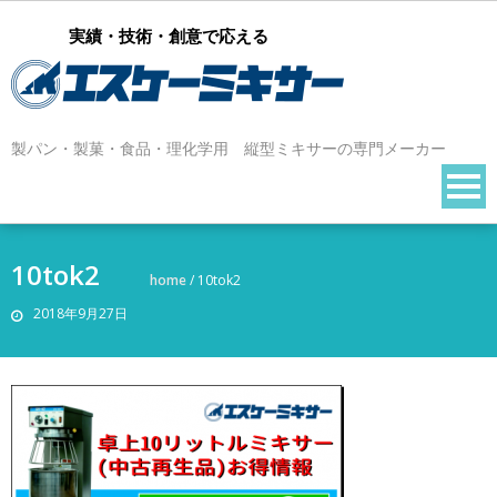
実績・技術・創意で応える
製パン・製菓・食品・理化学用 縦型ミキサーの専門メーカー
10tok2
home
/
10tok2
2018年9月27日