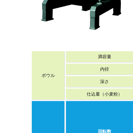
満容量
内径
ボウル
深さ
仕込量（小麦粉）
回転数