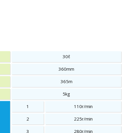
30ℓ
360mm
365m
5kg
1
110r/min
2
225r/min
3
280r/min