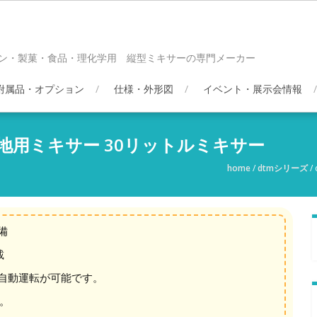
ン・製菓・食品・理化学用 縦型ミキサーの専門メーカー
附属品・オプション
仕様・外形図
イベント・展示会情報
生地用ミキサー 30リットルミキサー
home
/
dtmシリーズ
/
備
載
自動運転が可能です。
。