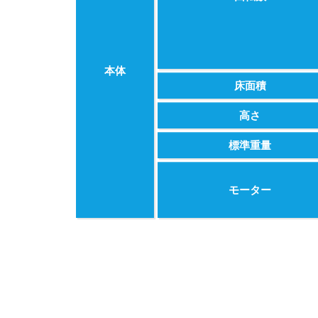
本体
床面積
高さ
標準重量
モーター