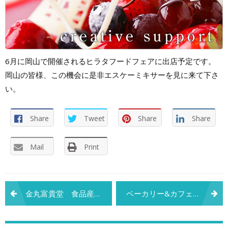
6月に岡山で開催されるヒラタフードフェアに出店予定です。
岡山の皆様、この機会に是非エスケーミキサーを見に来て下さ
い。
Share
Tweet
Share
Share
Mail
Print
投
金丸富貴堂 食品産業展示会 2018 札幌
ベーカリー&カフェジャパン2018
稿