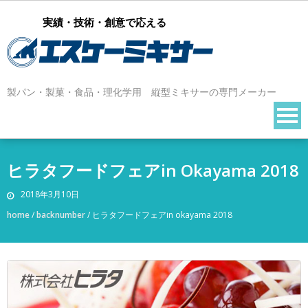
実績・技術・創意で応える
製パン・製菓・食品・理化学用 縦型ミキサーの専門メーカー
ヒラタフードフェアin Okayama 2018
2018年3月10日
home
/
backnumber
/
ヒラタフードフェアin okayama 2018